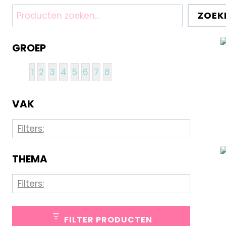
R
ZOEK
GROEP
1
2
3
4
5
6
7
8
VAK
Filters:
Creatief Schrijven
44
THEMA
Groepsvorming
75
Filters:
Klassenmanagement
27
Back to school
10
Motoriek
1
FILTER PRODUCTEN