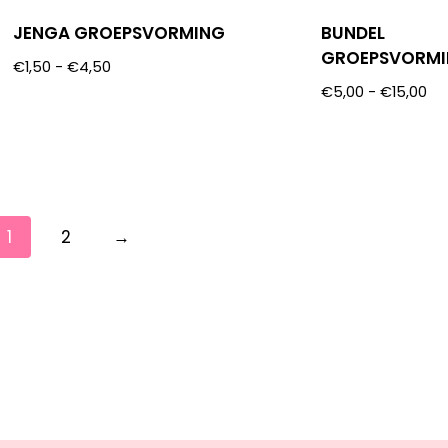
JENGA GROEPSVORMING
BUNDEL
GROEPSVORM
€
1,50
-
€
4,50
€
5,00
-
€
15,00
1
2
→