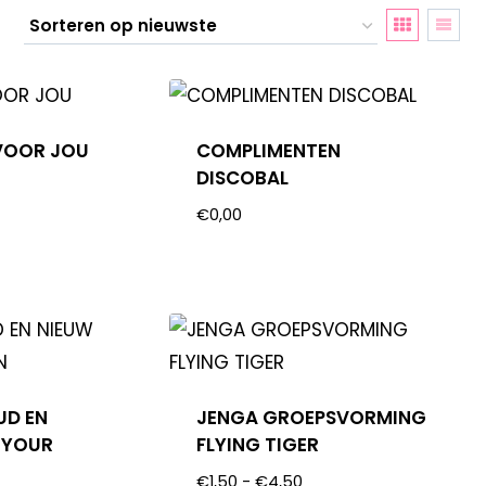
VOOR JOU
COMPLIMENTEN
DISCOBAL
€
0,00
UD EN
JENGA GROEPSVORMING
 YOUR
FLYING TIGER
€
1,50
-
€
4,50