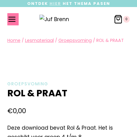
ONTDEK
HIER
HET THEMA PASEN
0
Home
/
Lesmateriaal
/
Groepsvoming
/
ROL & PRAAT
GROEPSVOMING
ROL & PRAAT
€
0,00
Deze download bevat Rol & Praat. Het is
geschikt voor groep 4 t/m 8.