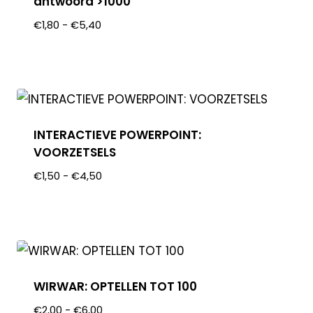
antwoord >1000
€
1,80
-
€
5,40
INTERACTIEVE POWERPOINT:
VOORZETSELS
€
1,50
-
€
4,50
WIRWAR: OPTELLEN TOT 100
€
2,00
-
€
6,00