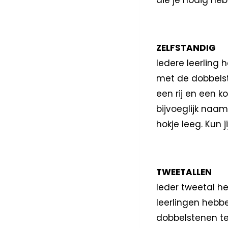
die je nodig heb
ZELFSTANDIG
Iedere leerling 
met de dobbelst
een rij en een k
bijvoeglijk naam
hokje leeg. Kun 
TWEETALLEN
Ieder tweetal h
leerlingen hebb
dobbelstenen te 