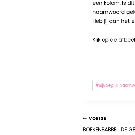
een kolom. Is di
naamwoord gekleu
Heb jij aan het 
Klik op de afbe
#
Bijvoeglijk Naam
VORIGE
BOEKENBABBEL: DE G