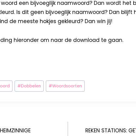
t woord een bijvoeglijk naamwoord? Dan wordt het bi
rd. Is dit geen bijvoeglijk naamwoord? Dan blijft h
eind de meeste hokjes gekleurd? Dan win jij!
elding hieronder om naar de download te gaan.
woord
#
Dobbelen
#
Woordsoorten
EHEIMZINNIGE
REKEN STATIONS: GE