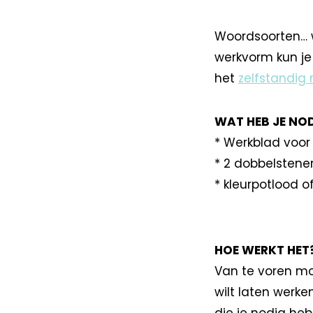
Woordsoorten… w
werkvorm kun je
het
zelfstandi
WAT HEB JE NO
* Werkblad voor 
* 2 dobbelstenen
* kleurpotlood of 
HOE WERKT HET
Van te voren moe
wilt laten werk