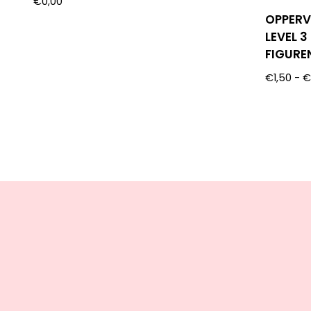
€
0,00
OPPERV
LEVEL 
FIGURE
€
1,50
-