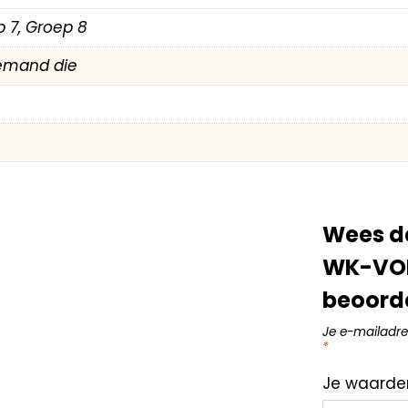
p 7, Groep 8
emand die
Wees d
WK-VOE
beoord
Je e-mailadre
*
Je waarde