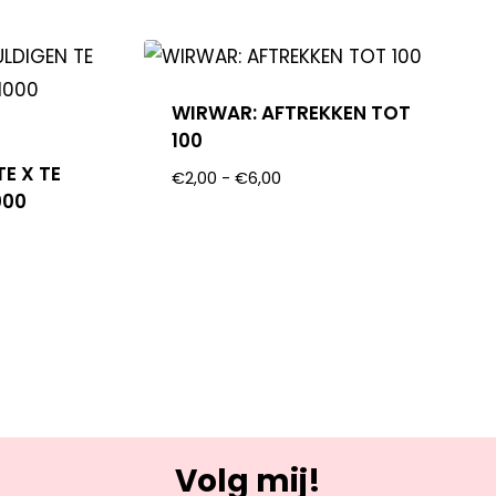
WIRWAR: AFTREKKEN TOT
100
E X TE
€
2,00
-
€
6,00
000
Volg mij!