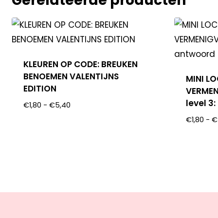
Gerelateerde producten
KLEUREN OP CODE: BREUKEN
BENOEMEN VALENTIJNS
MINI L
EDITION
VERMEN
level 3
€
1,80
-
€
5,40
€
1,80
-
€