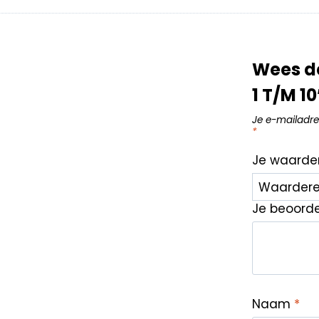
Wees d
1 T/M 1
Je e-mailadre
*
Je waarde
Je beoord
Naam
*