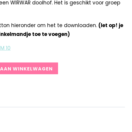
en WIRWAR doolhof. Het is geschikt voor groep
tton hieronder om het te downloaden.
(let op! je
winkelmandje toe te voegen)
/M 10
 AAN WINKELWAGEN