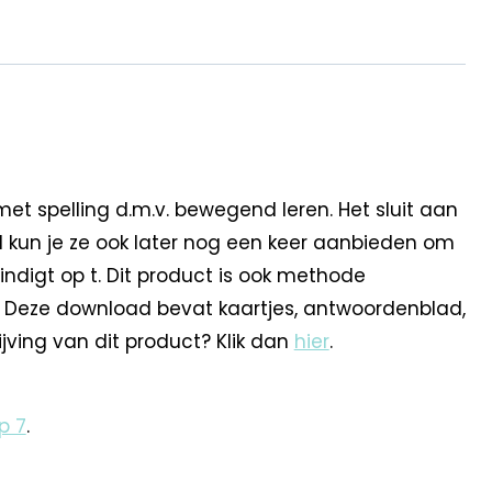
t spelling d.m.v. bewegend leren. Het sluit aan
d kun je ze ook later nog een keer aanbieden om
indigt op t. Dit product is ook methode
p 7. Deze download bevat kaartjes, antwoordenblad,
jving van dit product? Klik dan
hier
.
p 7
.