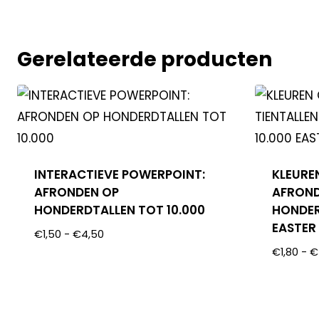
Gerelateerde producten
INTERACTIEVE POWERPOINT:
KLEURE
AFRONDEN OP
AFROND
HONDERDTALLEN TOT 10.000
HONDER
EASTER
€
1,50
-
€
4,50
€
1,80
-
€