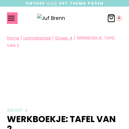
ONTDEK
HIER
HET THEMA PASEN
0
Home
/
Lesmateriaal
/
Groep 4
/
WERKBOEKJE: TAFEL
VAN 2
GROEP 4
WERKBOEKJE: TAFEL VAN