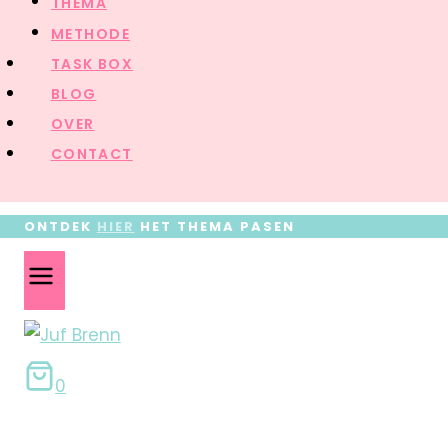
THEMA
METHODE
TASK BOX
BLOG
OVER
CONTACT
ONTDEK
HIER
HET THEMA PASEN
0