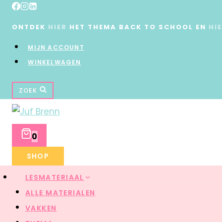
ONTDEK
HIER
HET THEMA BACK TO SCHOOL EN
HI
MIJN ACCOUNT
WINKELWAGEN
ZOEK
0
SHOP
LESMATERIAAL
ALLE MATERIALEN
VAKKEN