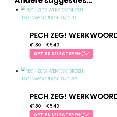
Andere suggesties…
PECH ZEG! WERKWOORD
€
1,80
-
€
5,40
OPTIES SELECTEREN
PECH ZEG! WERKWOORD
€
1,80
-
€
5,40
OPTIES SELECTEREN