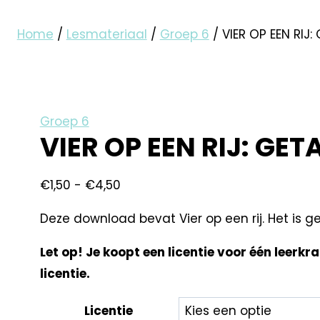
Home
/
Lesmateriaal
/
Groep 6
/
VIER OP EEN RIJ:
Groep 6
VIER OP EEN RIJ: GET
€
1,50
-
€
4,50
Deze download bevat Vier op een rij. Het is g
Let op! Je koopt een licentie voor één leerkr
licentie.
Licentie