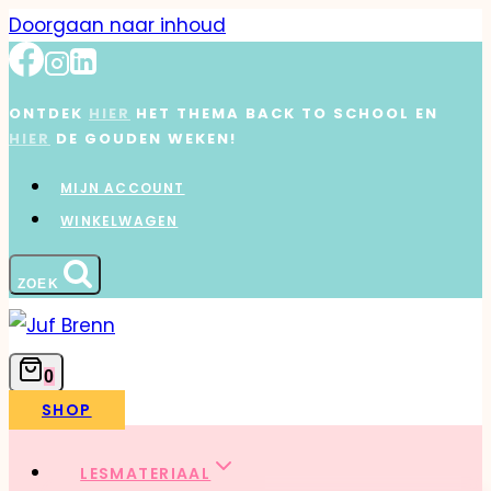
Doorgaan naar inhoud
ONTDEK
HIER
HET THEMA BACK TO SCHOOL EN
HIER
DE GOUDEN WEKEN!
MIJN ACCOUNT
WINKELWAGEN
ZOEK
0
SHOP
LESMATERIAAL