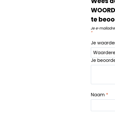
Wees de
WOORDE
te beoo
Je e-mailadre
*
Je waarde
Je beoord
Naam
*