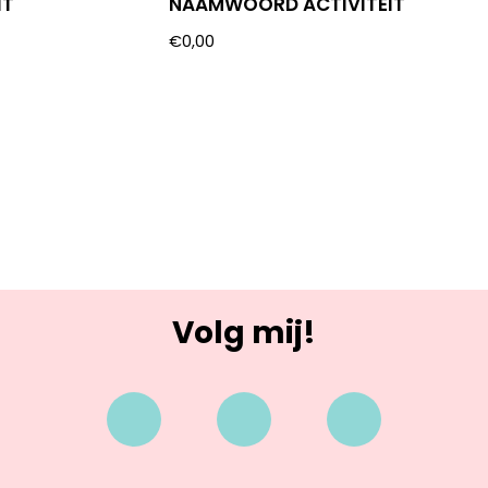
IT
NAAMWOORD ACTIVITEIT
€
0,00
Volg mij!