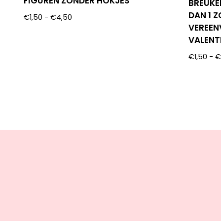
FIGUREN ZONDER HOKJES
BREUKE
DAN 1 
€
1,50
-
€
4,50
VEREEN
VALENT
€
1,50
-