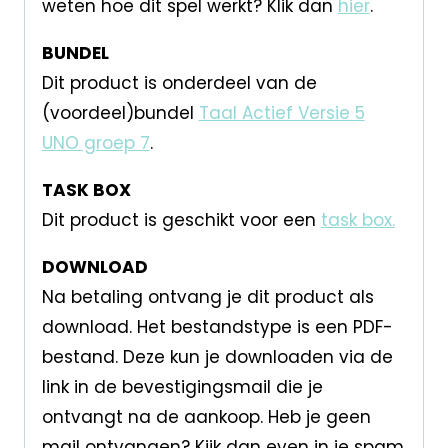
weten hoe dit spel werkt? Klik dan
hier
.
BUNDEL
Dit product is onderdeel van de
(voordeel)bundel
Taal Actief Versie 5
UNO groep 7
.
TASK BOX
Dit product is geschikt voor een
task box.
DOWNLOAD
Na betaling ontvang je dit product als
download. Het bestandstype is een PDF-
bestand. Deze kun je downloaden via de
link in de bevestigingsmail die je
ontvangt na de aankoop. Heb je geen
mail ontvangen? Kijk dan even in je spam