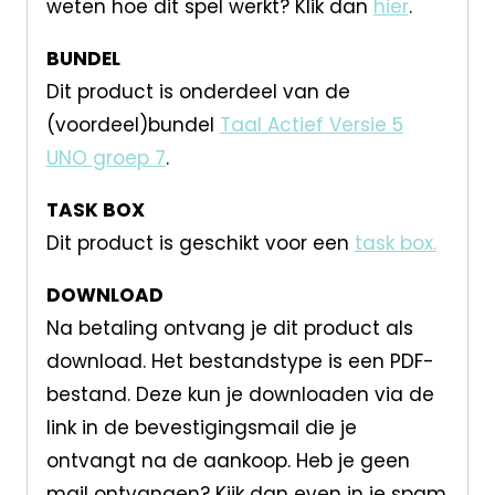
weten hoe dit spel werkt? Klik dan
hier
.
BUNDEL
Dit product is onderdeel van de
(voordeel)bundel
Taal Actief Versie 5
UNO groep 7
.
TASK BOX
Dit product is geschikt voor een
task box.
DOWNLOAD
Na betaling ontvang je dit product als
download. Het bestandstype is een PDF-
bestand. Deze kun je downloaden via de
link in de bevestigingsmail die je
ontvangt na de aankoop. Heb je geen
mail ontvangen? Kijk dan even in je spam