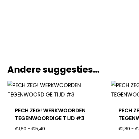
Andere suggesties…
PECH ZEG! WERKWOORDEN
PECH Z
TEGENWOORDIGE TIJD #3
TEGENW
€
1,80
-
€
5,40
€
1,80
-
€