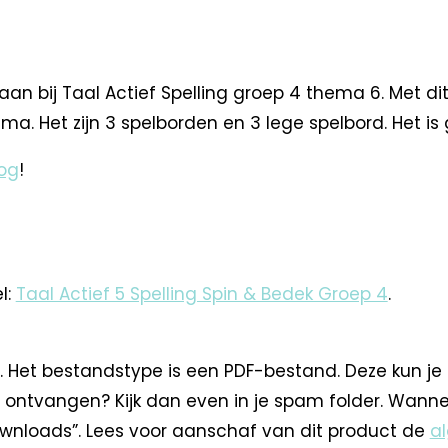
aan bij Taal Actief Spelling groep 4 thema 6. Met dit
a. Het zijn 3 spelborden en 3 lege spelbord. Het is 
og
!
l:
Taal Actief 5 Spelling Spin & Bedek Groep 4
.
. Het bestandstype is een PDF-bestand. Deze kun je
 ontvangen? Kijk dan even in je spam folder. Wann
nloads”. Lees voor aanschaf van dit product de
a