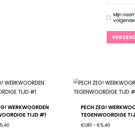
Mijn naam
volgende 
EG! WERKWOORDEN
PECH ZEG! WERKWO
OORDIGE TIJD #1
TEGENWOORDIGE TI
5,40
€
1,80
-
€
5,40