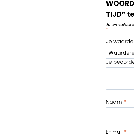
WOORDE
TIJD” t
Je e-mailadre
*
Je waarde
Je beoord
Naam
*
E-mail
*