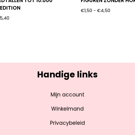
DTALLEN TOT 10.000
FIGUREN ZONDER HO
 EDITION
€
1,50
-
€
4,50
5,40
Handige links
Mijn account
Winkelmand
Privacybeleid