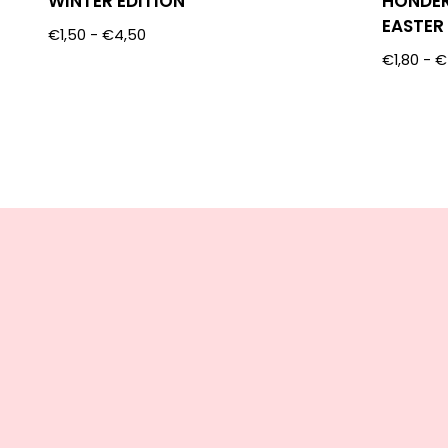
WINTER EDITION
HONDER
EASTER
€
1,50
-
€
4,50
€
1,80
-
€