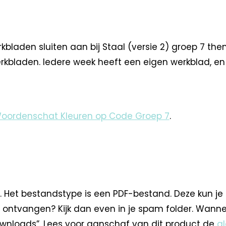
laden sluiten aan bij Staal (versie 2) groep 7 th
werkbladen. Iedere week heeft een eigen werkblad, en
Woordenschat Kleuren op Code Groep 7
.
. Het bestandstype is een PDF-bestand. Deze kun je
 ontvangen? Kijk dan even in je spam folder. Wann
nloads”. Lees voor aanschaf van dit product de
a