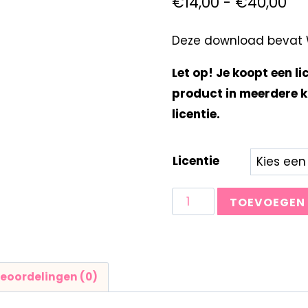
€
14,00
-
€
40,00
Deze download bevat W
Let op! Je koopt een li
product in meerdere k
licentie.
Licentie
TOEVOEGEN
eoordelingen (0)