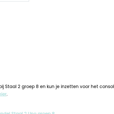
ij Staal 2 groep 8 en kun je inzetten voor het conso
hier
.
ndel Staal 2 Uno groep 8
.