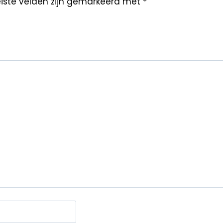
iste velden zijn gemarkeerd met
*