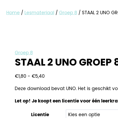
Home
/
Lesmateriaal
/
Groep 8
/
STAAL 2 UNO GR
Groep 8
STAAL 2 UNO GROEP 
€
1,80
-
€
5,40
Deze download bevat UNO. Het is geschikt vo
Let op! Je koopt een licentie voor één leerkr
Licentie