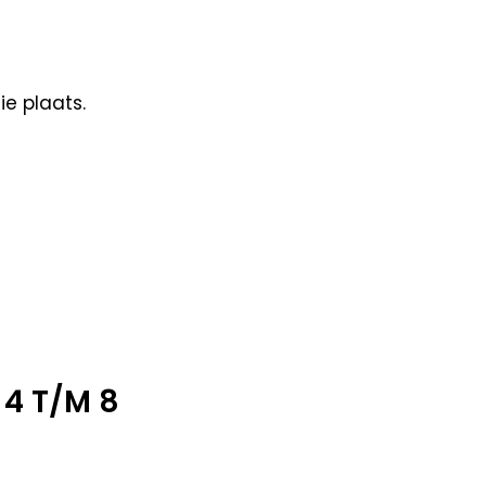
e plaats.
4 T/M 8