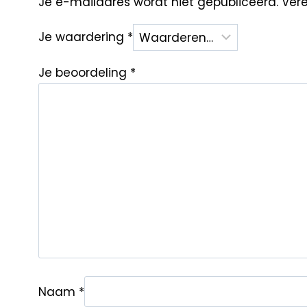
Je e-mailadres wordt niet gepubliceerd.
Vere
Je waardering
*
Je beoordeling
*
Naam
*