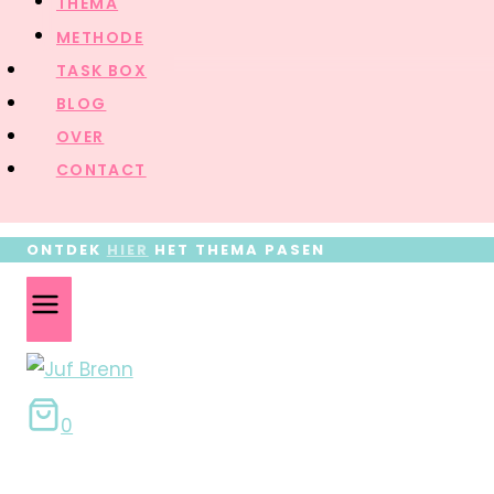
THEMA
METHODE
TASK BOX
BLOG
OVER
CONTACT
ONTDEK
HIER
HET THEMA PASEN
0