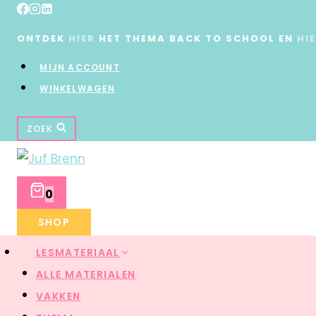
ONTDEK
HIER
HET THEMA BACK TO SCHOOL EN
HI
MIJN ACCOUNT
WINKELWAGEN
ZOEK
0
SHOP
LESMATERIAAL
ALLE MATERIALEN
VAKKEN