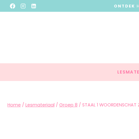
ONTDEK
LESMATE
Home
/
Lesmateriaal
/
Groep 8
/
STAAL 1 WOORDENSCHAT Z