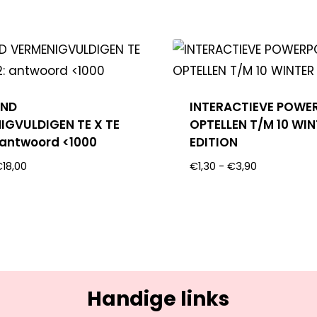
END
INTERACTIEVE POWE
IGVULDIGEN TE X TE
OPTELLEN T/M 10 WI
: antwoord <1000
EDITION
€
18,00
€
1,30
-
€
3,90
Handige links