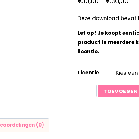
€
10,00
-
€
30,00
Deze download bevat Re
Let op! Je koopt een li
product in meerdere k
licentie.
Licentie
TOEVOEGEN
eoordelingen (0)