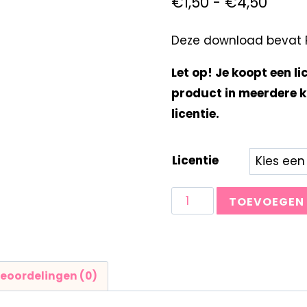
€
1,50
-
€
4,50
Deze download bevat Re
Let op! Je koopt een li
product in meerdere k
licentie.
Licentie
TOEVOEGEN
eoordelingen (0)