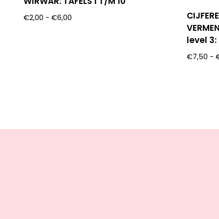
WIRWAR: TAFELS 1 T/M 10
CIJFER
€
2,00
-
€
6,00
VERMEN
level 3
€
7,50
-