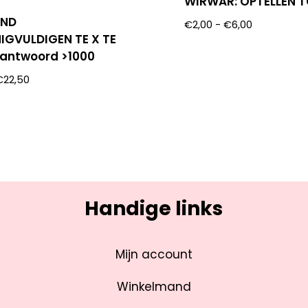
WIRWAR: OPTELLEN T
END
€
2,00
-
€
6,00
IGVULDIGEN TE X TE
: antwoord >1000
€
22,50
Handige links
Mijn account
Winkelmand