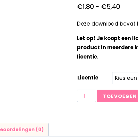
€
1,80
-
€
5,40
Deze download bevat Mi
Let op! Je koopt een li
product in meerdere k
licentie.
Licentie
TOEVOEGEN
eoordelingen (0)