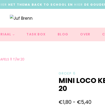
HIER
HET THEMA BACK TO SCHOOL EN
HIER
DE GOUDE
RIAAL
TASK BOX
BLOG
OVER
C
FELS 11 T/M 20
GROEP 6
MINI LOCO K
20
€
1,80
-
€
5,40