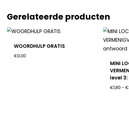
Gerelateerde producten
WOORDHULP GRATIS
€
0,00
MINI L
VERMEN
level 3
€
1,80
-
€