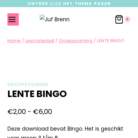
ONTDEK
HIER
HET THEMA PASEN
0
Home
/
Lesmateriaal
/
Groepsvoming
/
LENTE BINGO
GROEPSVOMING
LENTE BINGO
€
2,00
-
€
6,00
Deze download bevat Bingo. Het is geschikt
voor groep 3 t/m 8.