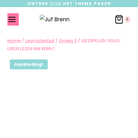
ONTDEK
HIER
HET THEMA PASEN
0
Home
/
Lesmateriaal
/
Groep 3
/
LEESSPELLEN VEILIG
LEREN LEZEN KIM KERN 1
Aanbieding!