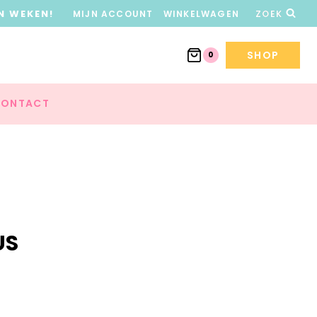
N WEKEN!
MIJN ACCOUNT
WINKELWAGEN
ZOEK
SHOP
0
ONTACT
US