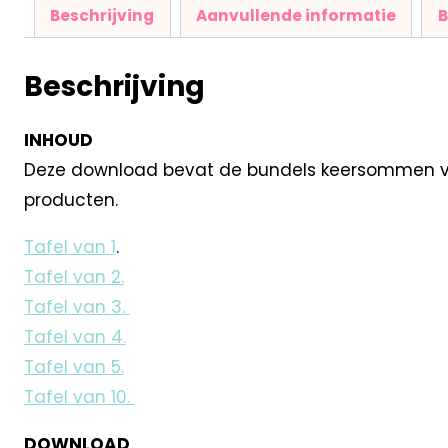
Beschrijving
Aanvullende informatie
B
Beschrijving
INHOUD
Deze download bevat de bundels keersommen van d
producten.
Tafel van 1
.
Tafel van 2.
Tafel van 3.
Tafel van 4.
Tafel van 5.
Tafel van 10.
DOWNLOAD