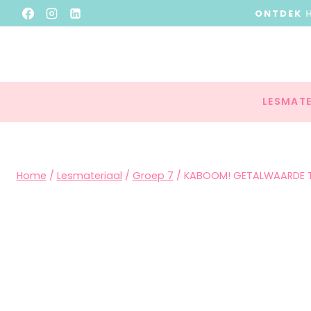
ONTDEK
LESMATE
Home
/
Lesmateriaal
/
Groep 7
/
KABOOM! GETALWAARDE T