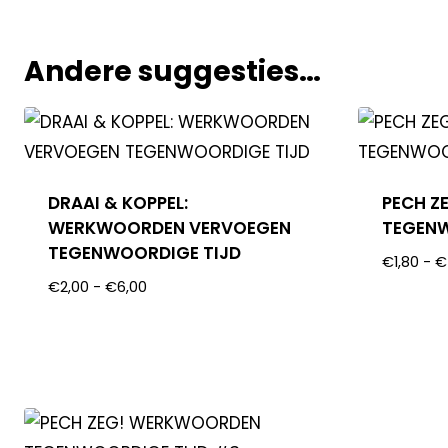
Andere suggesties…
DRAAI & KOPPEL:
PECH Z
WERKWOORDEN VERVOEGEN
TEGENW
TEGENWOORDIGE TIJD
€
1,80
-
€
€
2,00
-
€
6,00