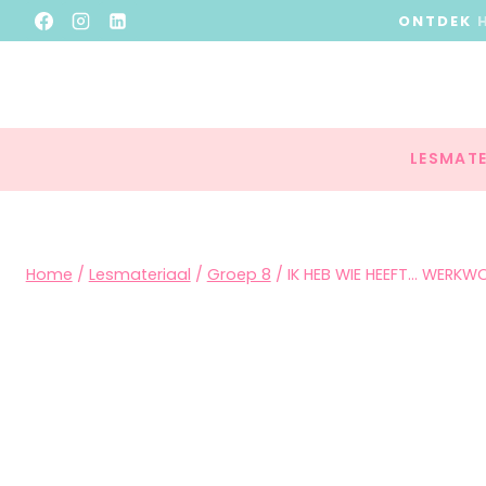
ONTDEK
LESMATE
Home
/
Lesmateriaal
/
Groep 8
/
IK HEB WIE HEEFT… WERK