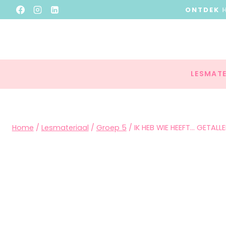
ONTDEK
LESMATE
Home
/
Lesmateriaal
/
Groep 5
/
IK HEB WIE HEEFT… GETALL