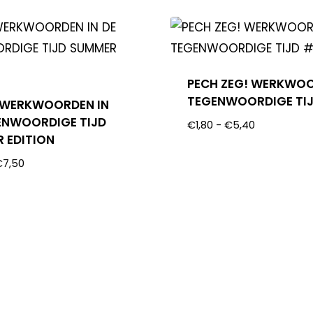
PECH ZEG! WERKWO
TEGENWOORDIGE TI
 WERKWOORDEN IN
ENWOORDIGE TIJD
€
1,80
-
€
5,40
 EDITION
€
7,50