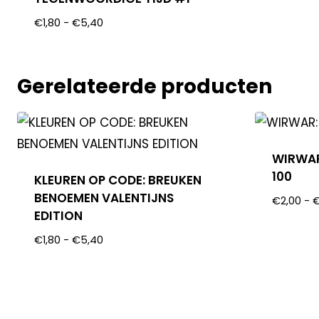
€
1,80
-
€
5,40
Gerelateerde producten
WIRWAR
100
KLEUREN OP CODE: BREUKEN
BENOEMEN VALENTIJNS
€
2,00
-
EDITION
€
1,80
-
€
5,40