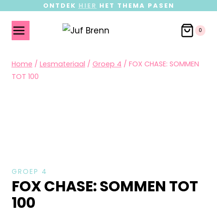
ONTDEK
HIER
HET THEMA PASEN
0
Home
/
Lesmateriaal
/
Groep 4
/
FOX CHASE: SOMMEN
TOT 100
GROEP 4
FOX CHASE: SOMMEN TOT
100