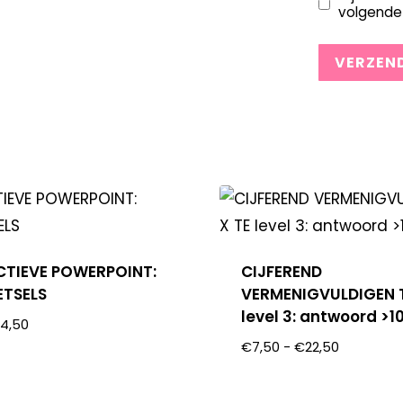
volgende 
CTIEVE POWERPOINT:
CIJFEREND
TSELS
VERMENIGVULDIGEN T
level 3: antwoord >1
€
4,50
€
7,50
-
€
22,50