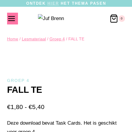
ONTDEK
HIER
HET THEMA PASEN
0
Home
/
Lesmateriaal
/
Groep 4
/
FALL TE
GROEP 4
FALL TE
€
1,80
-
€
5,40
Deze download bevat Task Cards. Het is geschikt
voor groep 4.