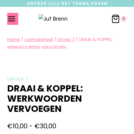
ONTDEK
HIER
HET THEMA PASEN
0
Home
/
Lesmateriaal
/
Groep 7
/
DRAAI & KOPPEL:
WERKWOORDEN VERVOEGEN
GROEP 7
DRAAI & KOPPEL:
WERKWOORDEN
VERVOEGEN
€
10,00
-
€
30,00