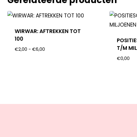
Gerelateerde producten
WIRWAR: AFTREKKEN TOT
100
POSITI
T/M MI
€
2,00
-
€
6,00
€
0,00