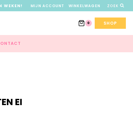
N WEKEN!
MIJN ACCOUNT
WINKELWAGEN
ZOEK
SHOP
0
ONTACT
EN EI