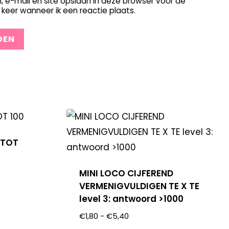
, e-mail en site opslaan in deze browser voor de
keer wanneer ik een reactie plaats.
 TOT
MINI LOCO CIJFEREND
VERMENIGVULDIGEN TE X TE
level 3: antwoord >1000
€
1,80
-
€
5,40