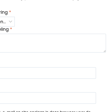
ring
*
eling
*