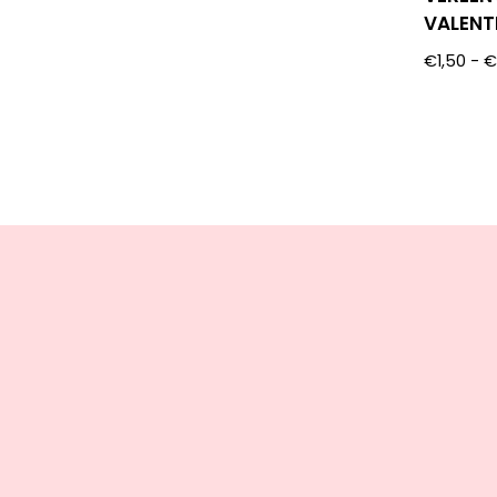
VALENT
€
1,50
-