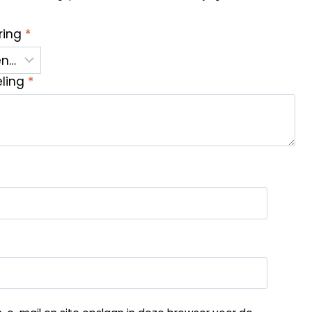
ring
*
eling
*