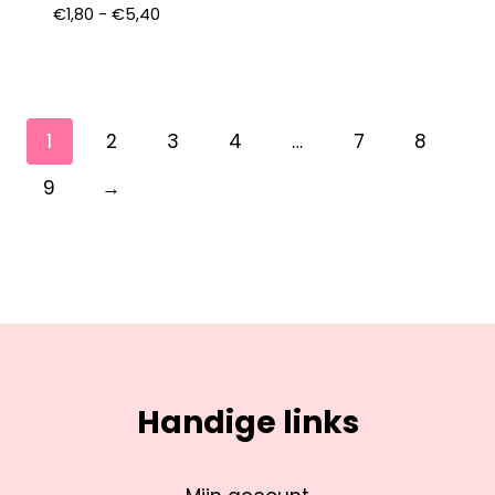
€
1,80
-
€
5,40
1
2
3
4
…
7
8
9
→
Handige links