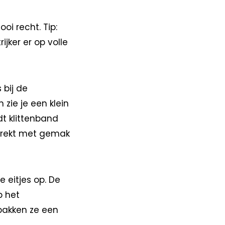
oi recht. Tip:
jker er op volle
s bij de
 zie je een klein
dt klittenband
e trekt met gemak
e eitjes op. De
p het
pakken ze een