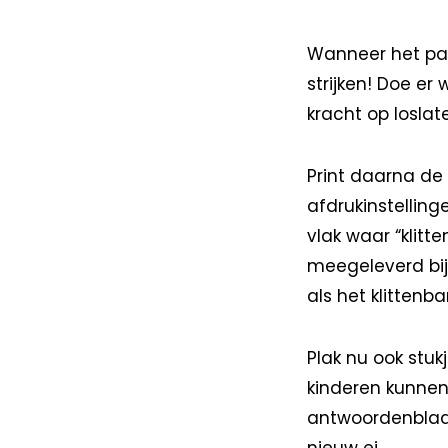
Wanneer het paas
strijken! Doe er
kracht op loslat
Print daarna de 
afdrukinstelling
vlak waar “klitte
meegeleverd bij 
als het klittenba
Plak nu ook stukj
kinderen kunnen
antwoordenblad 