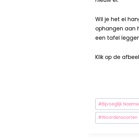
nieuw ei.
Wil je het ei h
ophangen aan het
een tafel leggen
Klik op de afbe
#
Bijvoeglijk Naam
#
Woordensoorten