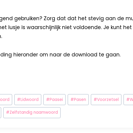
angend gebruiken? Zorg dat dat het stevig aan de mu
 lusje is waarschijnlijk niet voldoende. Je kunt het 
.
elding hieronder om naar de download te gaan.
woord
#
Lidwoord
#
Paasei
#
Pasen
#
Voorzetsel
#
W
#
Zelfstandig naamwoord