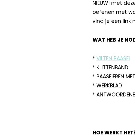
NIEUW! met dez
oefenen met woo
vind je een link
WAT HEB JE NOD
*
VILTEN PAASEI
* KLITTENBAND
* PAASEIEREN M
* WERKBLAD
* ANTWOORDENB
HOE WERKT HET