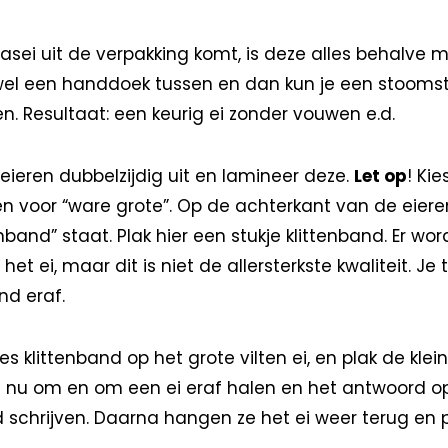
ei uit de verpakking komt, is deze alles behalve mo
 wel een handdoek tussen en dan kun je een stoomstri
en. Resultaat: een keurig ei zonder vouwen e.d.
eieren dubbelzijdig uit en lamineer deze.
Let op
! Kie
en voor “ware grote”. Op de achterkant van de eieren
nband” staat. Plak hier een stukje klittenband. Er wor
het ei, maar dit is niet de allersterkste kwaliteit. J
nd eraf.
es klittenband op het grote vilten ei, en plak de klein
 nu om en om een ei eraf halen en het antwoord o
schrijven. Daarna hangen ze het ei weer terug en 