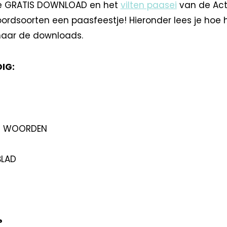
e GRATIS DOWNLOAD en het
vilten paasei
van de Act
rdsoorten een paasfeestje! Hieronder lees je hoe h
 naar de downloads.
IG:
ET WOORDEN
LAD
?