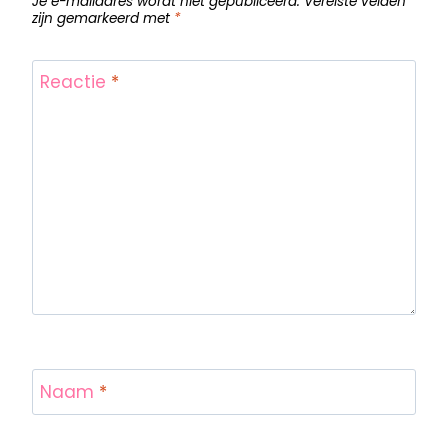
Je e-mailadres wordt niet gepubliceerd.
Vereiste velden
zijn gemarkeerd met
*
Reactie
*
Naam
*