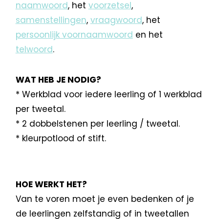
naamwoord
, het
voorzetsel
,
samenstellingen
,
vraagwoord
, het
persoonlijk voornaamwoord
en het
telwoord
.
WAT HEB JE NODIG?
* Werkblad voor iedere leerling of 1 werkblad
per tweetal.
* 2 dobbelstenen per leerling / tweetal.
* kleurpotlood of stift.
HOE WERKT HET?
Van te voren moet je even bedenken of je
de leerlingen zelfstandig of in tweetallen