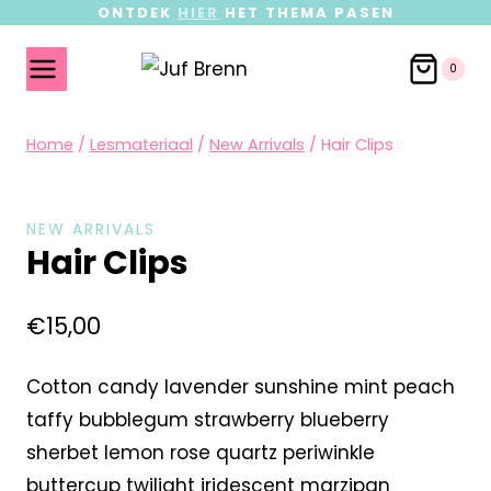
ONTDEK
HIER
HET THEMA PASEN
0
Home
/
Lesmateriaal
/
New Arrivals
/
Hair Clips
NEW ARRIVALS
Hair Clips
€
15,00
Cotton candy lavender sunshine mint peach
taffy bubblegum strawberry blueberry
sherbet lemon rose quartz periwinkle
buttercup twilight iridescent marzipan