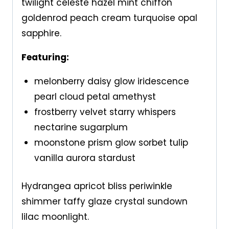
twilight celeste hazel mint chiffon
goldenrod peach cream turquoise opal
sapphire.
Featuring:
melonberry daisy glow iridescence
pearl cloud petal amethyst
frostberry velvet starry whispers
nectarine sugarplum
moonstone prism glow sorbet tulip
vanilla aurora stardust
Hydrangea apricot bliss periwinkle
shimmer taffy glaze crystal sundown
lilac moonlight.