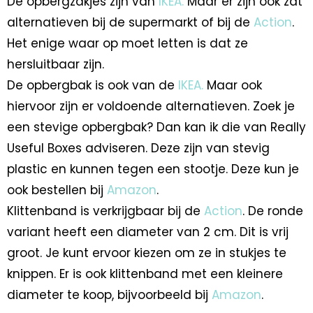
De opbergzakjes zijn van
IKEA.
Maar er zijn ook zat
alternatieven bij de supermarkt of bij de
Action
.
Het enige waar op moet letten is dat ze
hersluitbaar zijn.
De opbergbak is ook van de
IKEA.
Maar ook
hiervoor zijn er voldoende alternatieven. Zoek je
een stevige opbergbak? Dan kan ik die van Really
Useful Boxes adviseren. Deze zijn van stevig
plastic en kunnen tegen een stootje. Deze kun je
ook bestellen bij
Amazon
.
Klittenband is verkrijgbaar bij de
Action
. De ronde
variant heeft een diameter van 2 cm. Dit is vrij
groot. Je kunt ervoor kiezen om ze in stukjes te
knippen. Er is ook klittenband met een kleinere
diameter te koop, bijvoorbeeld bij
Amazon
.