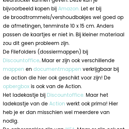
kleursticker kunnen geven. Deze kun je
bijvoorbeeld kopen bij
Amazon.
Let er bij
de broodtrommels/vershoudbakjes wel goed op
de afmetingen, tenminste 10 x 15 cm. Anders
passen de kaartjes er niet in. Bij kleiner materiaal
zou dit geen probleem zijn.
De Filefolders (dossiermappen) bij
Discountoffice
. Maar er zijn ook verschillende
mappen
en
documentmappen
verkrijgbaar bij
de action die hier ook geschikt voor zijn! De
opbergbox
is ook van de Action.
Het ladekastje bij
Discountoffice.
Maar het
ladekastje van de
Action
werkt ook prima! Hier
heb je er dan misschien wel meerdere van
nodig.