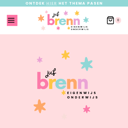
ONTDEK
HIER
HET THEMA PASEN
0